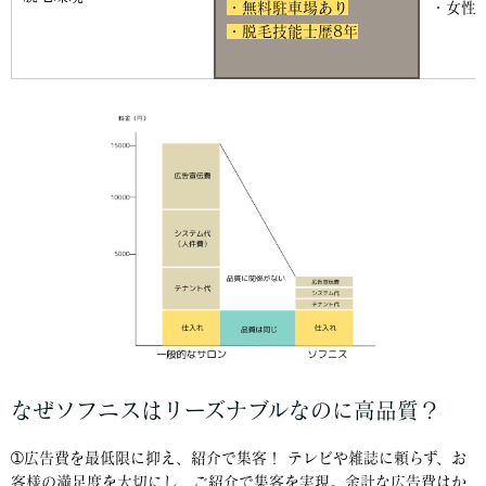
・無料駐車場あり
・女性
・脱毛技能士歴8年
なぜソフニスはリーズナブルなのに高品質？
➀広告費を最低限に抑え、紹介で集客！ テレビや雑誌に頼らず、お
客様の満足度を大切にし、ご紹介で集客を実現。余計な広告費はか