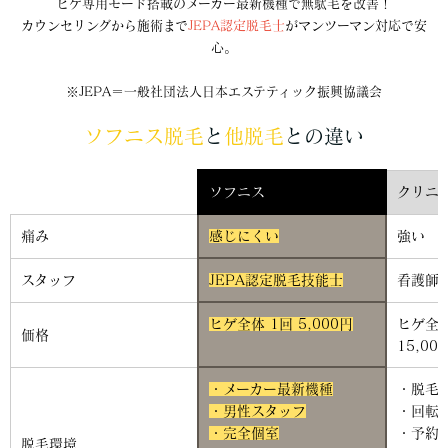
ヒゲ専用モード搭載のメーカー最新機種で無駄毛を改善！
カウンセリングから施術まで
JEPA認定脱毛士
がマンツーマン対応で安
心。
※JEPA＝一般社団法人日本エステティック振興協議会
ソフニス脱毛
と
他脱毛
との違い
ソフニス
クリニ
痛み
感じにくい
強い
スタッフ
JEPA認定脱毛技能士
看護師
ヒゲ全体 1回 5,000円
ヒゲ全体
価格
15,00
・メーカー最新機種
・脱毛
・男性スタッフ
・回転
・完全個室
・予約
脱毛環境